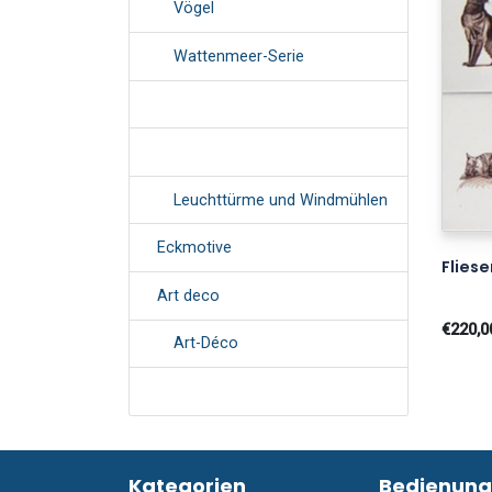
Vögel
Wattenmeer-Serie
Leuchttürme und Windmühlen
Eckmotive
Fliese
Art deco
€220,0
Art-Déco
Kategorien
Bedienung