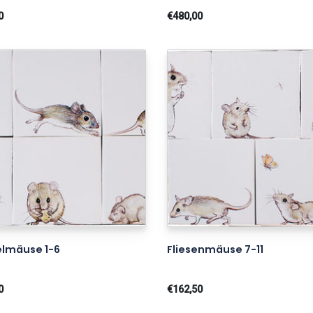
0
€480,00
lmäuse 1-6
Fliesenmäuse 7-11
0
€162,50