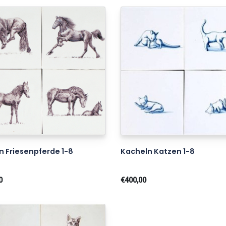
n Friesenpferde 1-8
Kacheln Katzen 1-8
0
€400,00