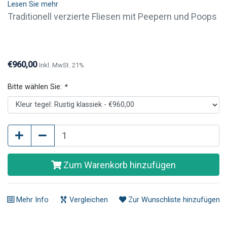
Lesen Sie mehr
Traditionell verzierte Fliesen mit Peepern und Poops
(ca. 1650). Wenn Sie nur ein paar Fliesen aus dieser
Peeper- und Poop-Serie kaufen möchten, ist dies
durchaus möglich. Bitte kontaktieren Sie uns
€960,00
Inkl. MwSt. 21%
telefonisch oder per E-Mail.
Bitte wählen Sie:
*
Zum Warenkorb hinzufügen
Mehr Info
Vergleichen
Zur Wunschliste hinzufügen