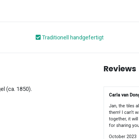
Traditionell handgefertigt
Reviews
el (ca. 1850).
Carla van Dong
Jan, the tiles 
them! I can’t w
together, it wi
for sharing you
October 2023