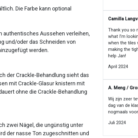
ltlich. Die Farbe kann optional
Camilla Langv
Thank you so mu
in authentisches Aussehen verleihen,
what I’m looki
ung und/oder das Schneiden von
when the tiles
making the tig
 hinzugefügt werden.
help Jan!
April 2024
Nach der Crackle-Behandlung sieht das
sen mit Crackle-Glasur knistern mit
A. Meng / Gro
s dauert ohne die Crackle-Behandlung
Wij zijn zeer t
dag van de kla
nogmaals voor
Juli 2024
h zwei Nägel, die ungünstig unter
wird der nasse Ton zugeschnitten und