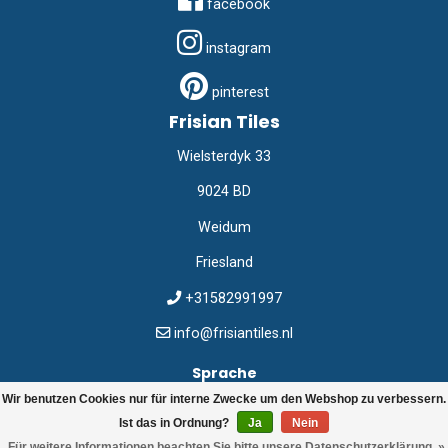
facebook
instagram
pinterest
Frisian Tiles
Wielsterdyk 33
9024 BD
Weidum
Friesland
+31582991997
info@frisiantiles.nl
Sprache
Wir benutzen Cookies nur für interne Zwecke um den Webshop zu verbessern.
DE
Ist das in Ordnung?
Ja
Nein
Für weitere Informationen beachten Sie bitte unsere Datenschutzerklärung. »