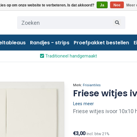
kies op om onze website te verbeteren. Is dat akkoord?
Ja
Nee
Meer 
eltableaus
Randjes - strips
Proefpakket bestellen
E
Traditioneel handgemaakt
Merk:
Frisiantiles
Friese witjes i
Lees meer
Friese witjes ivoor 10x10
tinglazuur, deze witjes ga
dikte van 8 mm.
€3,00
Incl. btw 21%