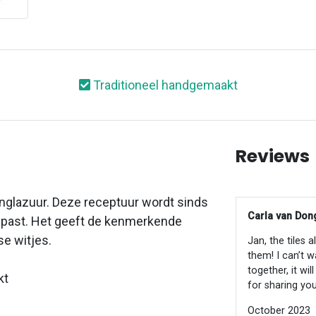
Traditioneel handgemaakt
Reviews
inglazuur. Deze receptuur wordt sinds
Carla van Dong
epast. Het geeft de kenmerkende
se witjes.
Jan, the tiles 
them! I can’t w
together, it wi
kt
for sharing you
October 2023