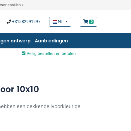
over cookies »
+31582991997
NL
0
igen ontwerp
Aanbiedingen
Veilig bestellen en betalen
voor 10x10
 hebben een dekkende ivoorkleurige
an niet craqueleren. De tegels hebben een