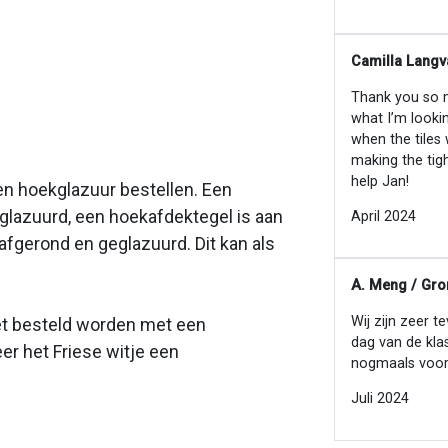
Camilla Langv
Thank you so mu
what I’m looki
when the tiles
making the tig
help Jan!
en hoekglazuur bestellen. Een
eglazuurd, een hoekafdektegel is aan
April 2024
afgerond en geglazuurd. Dit kan als
A. Meng / Gro
Wij zijn zeer t
et
besteld worden met een
dag van de kla
er het Friese witje een
nogmaals voor
Juli 2024