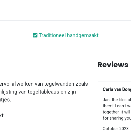
Traditioneel handgemaakt
Reviews
ervol afwerken van tegelwanden zoals
Carla van Dong
lijsting van tegeltableaus en zijn
itjes.
Jan, the tiles 
them! I can’t w
together, it wi
kt
for sharing you
October 2023