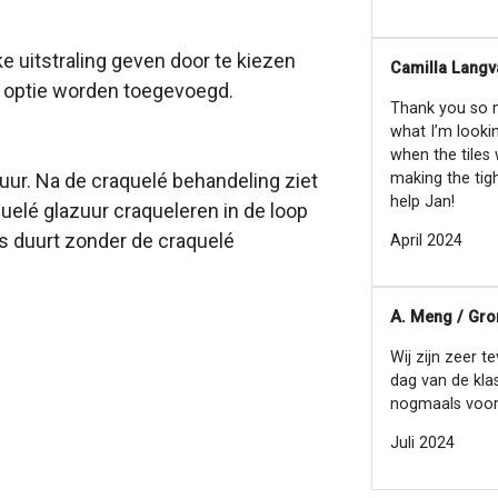
e uitstraling geven door te kiezen
Camilla Langv
ls optie worden toegevoegd.
Thank you so mu
what I’m looki
when the tiles
making the tig
zuur. Na de craquelé behandeling ziet
help Jan!
quelé glazuur craqueleren in de loop
ces duurt zonder de craquelé
April 2024
A. Meng / Gro
Wij zijn zeer t
dag van de kla
nogmaals voor
Juli 2024