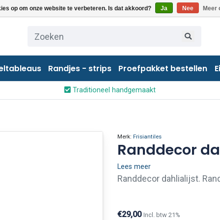
kies op om onze website te verbeteren. Is dat akkoord?
Ja
Nee
Meer 
eltableaus
Randjes - strips
Proefpakket bestellen
E
Traditioneel handgemaakt
Merk:
Frisiantiles
Randdecor dah
Lees meer
Randdecor dahlialijst. Ra
sfeervol afwerken van teg
lambrisering of voor de om
€29,00
Incl. btw 21%