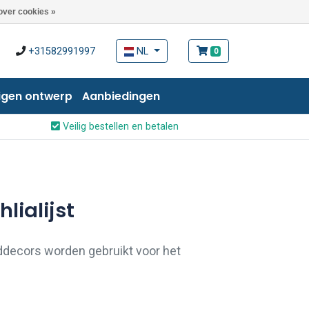
over cookies »
+31582991997
NL
0
igen ontwerp
Aanbiedingen
Veilig bestellen en betalen
lialijst
nddecors worden gebruikt voor het
elwanden zoals bijvoorbeeld bij
lijsting van tegeltableaus.