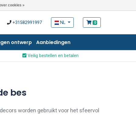
over cookies »
+31582991997
NL
0
igen ontwerp
Aanbiedingen
Veilig bestellen en betalen
de bes
decors worden gebruikt voor het sfeervol
zoals bijvoorbeeld bij lambrisering of
eltableaus.