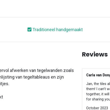
Traditioneel handgemaakt
Reviews
ervol afwerken van tegelwanden zoals
Carla van Dong
lijsting van tegeltableaus en zijn
itjes.
Jan, the tiles 
them! I can’t w
together, it wi
kt
for sharing you
October 2023