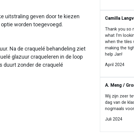
e uitstraling geven door te kiezen
Camilla Langv
ls optie worden toegevoegd.
Thank you so mu
what I’m looki
when the tiles
making the tig
zuur. Na de craquelé behandeling ziet
help Jan!
quelé glazuur craqueleren in de loop
ces duurt zonder de craquelé
April 2024
A. Meng / Gro
Wij zijn zeer t
dag van de kla
nogmaals voor
Juli 2024