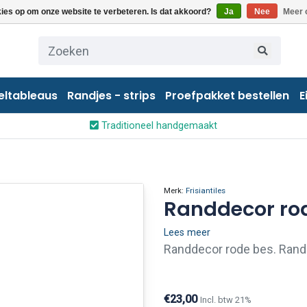
kies op om onze website te verbeteren. Is dat akkoord?
Ja
Nee
Meer 
eltableaus
Randjes - strips
Proefpakket bestellen
E
Traditioneel handgemaakt
Merk:
Frisiantiles
Randdecor ro
Lees meer
Randdecor rode bes. Rand
afwerken van tegelwanden 
voor de omlijsting van teg
€23,00
Incl. btw 21%