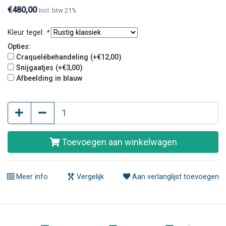
telefonisch of per e-mail contact met ons op.
€480,00
Incl. btw 21%
Kleur tegel:
*
Opties:
Craquelébehandeling (+€12,00)
Snijgaatjes (+€3,00)
Afbeelding in blauw
Toevoegen aan winkelwagen
Meer info
Vergelijk
Aan verlanglijst toevoegen