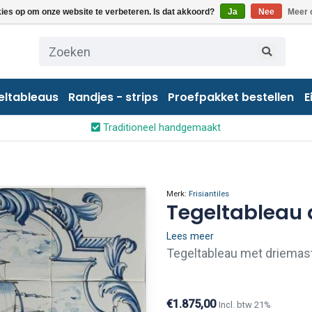
kies op om onze website te verbeteren. Is dat akkoord?
Ja
Nee
Meer 
eltableaus
Randjes - strips
Proefpakket bestellen
E
Traditioneel handgemaakt
Merk:
Frisiantiles
Tegeltableau d
Lees meer
Tegeltableau met driemaste
(ca.1775).
€1.875,00
Incl. btw 21%