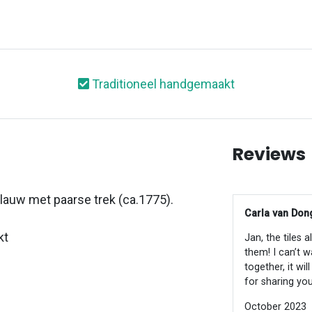
Traditioneel handgemaakt
Reviews
blauw met paarse trek (ca.1775).
Carla van Dong
kt
Jan, the tiles 
them! I can’t w
together, it wi
for sharing you
October 2023