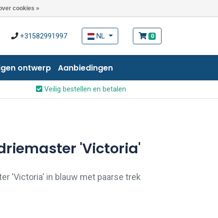
over cookies »
+31582991997
NL
0
igen ontwerp
Aanbiedingen
Veilig bestellen en betalen
riemaster 'Victoria'
r 'Victoria' in blauw met paarse trek