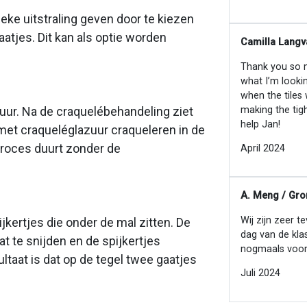
eke uitstraling geven door te kiezen
atjes. Dit kan als optie worden
Camilla Langv
Thank you so mu
what I’m looki
when the tiles
making the tig
zuur. Na de craquelébehandeling ziet
help Jan!
 met craqueléglazuur craqueleren in de
' proces duurt zonder de
April 2024
A. Meng / Gro
Wij zijn zeer t
jkertjes die onder de mal zitten. De
dag van de kla
t te snijden en de spijkertjes
nogmaals voor
ltaat is dat op de tegel twee gaatjes
Juli 2024