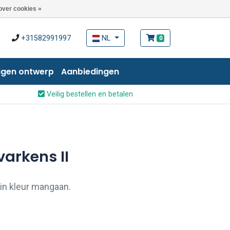
over cookies »
+31582991997
NL
0
igen ontwerp
Aanbiedingen
Veilig bestellen en betalen
arkens II
in kleur mangaan.