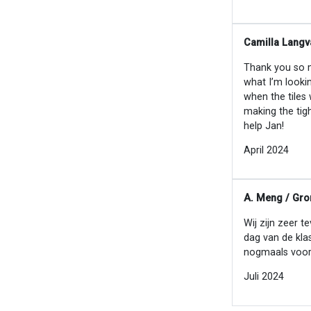
Camilla Langv
Thank you so mu
what I’m looki
when the tiles
making the tig
help Jan!
April 2024
A. Meng / Gro
Wij zijn zeer t
dag van de kla
nogmaals voor
Juli 2024