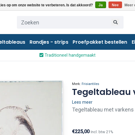
kies op om onze website te verbeteren. Is dat akkoord?
Ja
Nee
Meer 
eltableaus
Randjes - strips
Proefpakket bestellen
E
Traditioneel handgemaakt
Merk:
Frisiantiles
Tegeltableau v
Lees meer
Tegeltableau met varkens 
€225,00
Incl. btw 21%