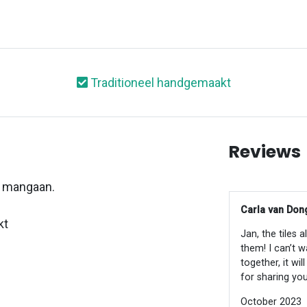
Traditioneel handgemaakt
Reviews
r mangaan.
Carla van Dong
kt
Jan, the tiles 
them! I can’t w
together, it wi
for sharing you
October 2023