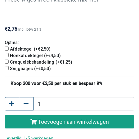
craqueléglazuur. Zes kleurtinten in een zweem van
wit tot grijsachtig blauw. Deze klassieke mix is zeer
gewild vanwege de rustige kleurschakeringen die in
€2,75
Incl. btw 21%
veel interieurs past. De tegels zijn 8 mm dik.
Opties:
Afdektegel (+€2,50)
Hoekafdektegel (+€4,50)
Craquelébehandeling (+€1,25)
Snijgaatjes (+€0,50)
Koop 300 voor €2,50 per stuk en bespaar 9%
Toevoegen aan winkelwagen
Levertijd: 1-5 werkdagen