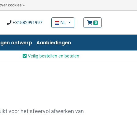
over cookies »
+31582991997
NL
0
igen ontwerp
Aanbiedingen
Veilig bestellen en betalen
uikt voor het sfeervol afwerken van
eeld bij lambrisering. Leverbaar in
es.