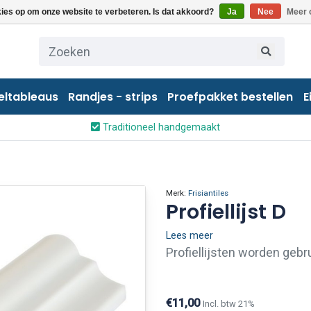
kies op om onze website te verbeteren. Is dat akkoord?
Ja
Nee
Meer 
eltableaus
Randjes - strips
Proefpakket bestellen
E
Traditioneel handgemaakt
Merk:
Frisiantiles
Profiellijst D
Lees meer
Profiellijsten worden gebr
tegelwanden zoals bijvoorb
kleurtinten van Friese witj
€11,00
Incl. btw 21%