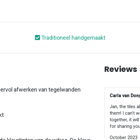
Traditioneel handgemaakt
Reviews
feervol afwerken van tegelwanden
Carla van Dong
Jan, the tiles 
them! I can’t w
kt
together, it wi
for sharing you
October 2023