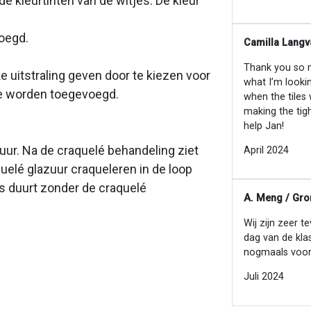
n de kleurtinten van de witjes. De kleur
voegd.
Camilla Langv
Thank you so mu
ke uitstraling geven door te kiezen voor
what I’m looki
tie worden toegevoegd.
when the tiles
making the tig
help Jan!
zuur. Na de craquelé behandeling ziet
April 2024
quelé glazuur craqueleren in de loop
ces duurt zonder de craquelé
A. Meng / Gro
Wij zijn zeer t
dag van de kla
nogmaals voor
Juli 2024