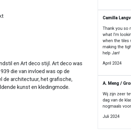
kt
Camilla Langv
Thank you so mu
what I’m looki
when the tiles
making the tig
help Jan!
stil en Art deco stijl. Art deco was
April 2024
1939 die van invloed was op de
 de architectuur, het grafische,
A. Meng / Gro
eeldende kunst en kledingmode.
Wij zijn zeer t
dag van de kla
nogmaals voor
Juli 2024