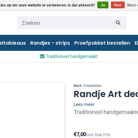
kies op om onze website te verbeteren. Is dat akkoord?
Ja
Nee
Meer 
eltableaus
Randjes - strips
Proefpakket bestellen
E
Traditioneel handgemaakt
Merk:
Frisiantiles
Randje Art de
Lees meer
Traditioneel handgemaakte
muisgrijs. Deze Art deco 
geen reliëf op de bovenkan
€7,00
Incl. btw 21%