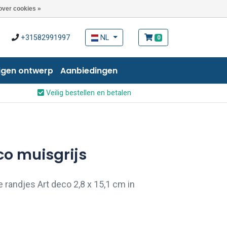
over cookies »
+31582991997
NL
0
igen ontwerp
Aanbiedingen
Veilig bestellen en betalen
co muisgrijs
 randjes Art deco 2,8 x 15,1 cm in
randjes zijn strakker gesneden en hebben
t van de tegel.