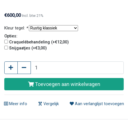
uit deze serie bloemen wilt kopen is dit zeker
mogelijk. Neemt u dan telefonisch of per e-mail
€600,00
Incl. btw 21%
contact met ons op.
Kleur tegel:
*
Opties:
Craquelébehandeling (+€12,00)
Snijgaatjes (+€3,00)
Toevoegen aan winkelwagen
Meer info
Vergelijk
Aan verlanglijst toevoegen