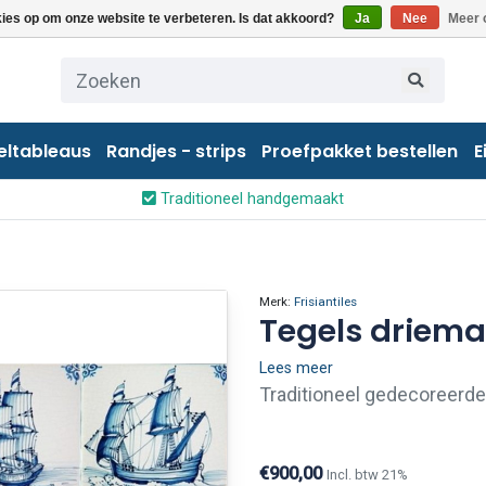
kies op om onze website te verbeteren. Is dat akkoord?
Ja
Nee
Meer 
eltableaus
Randjes - strips
Proefpakket bestellen
E
Traditioneel handgemaakt
Merk:
Frisiantiles
Tegels driema
Lees meer
Traditioneel gedecoreerde
Wanneer u slechts enkele 
dit zeker mogelijk. Neemt 
€900,00
Incl. btw 21%
met ons op.