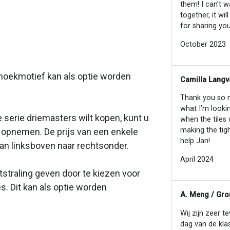
them! I can’t w
together, it wi
for sharing you
October 2023
 hoekmotief kan als optie worden
Camilla Langv
Thank you so mu
what I’m looki
serie driemasters wilt kopen, kunt u
when the tiles
making the tig
s opnemen. De prijs van een enkele
help Jan!
van linksboven naar rechtsonder.
April 2024
tstraling geven door te kiezen voor
s. Dit kan als optie worden
A. Meng / Gro
Wij zijn zeer t
dag van de kla