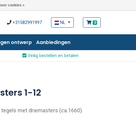
over cookies »
+31582991997
NL
0
igen ontwerp
Aanbiedingen
Veilig bestellen en betalen
sters 1-12
 tegels met driemasters (ca.1660).
tegels uit deze driemasters wilt kopen is
u dan telefonisch of per e-mail contact