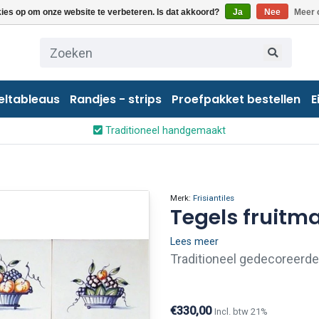
kies op om onze website te verbeteren. Is dat akkoord?
Ja
Nee
Meer 
eltableaus
Randjes - strips
Proefpakket bestellen
E
Traditioneel handgemaakt
Merk:
Frisiantiles
Tegels fruitma
Lees meer
Traditioneel gedecoreerde
1900). Wanneer u slechts 
wilt kopen is dit zeker mo
€330,00
Incl. btw 21%
mail contact met ons op.