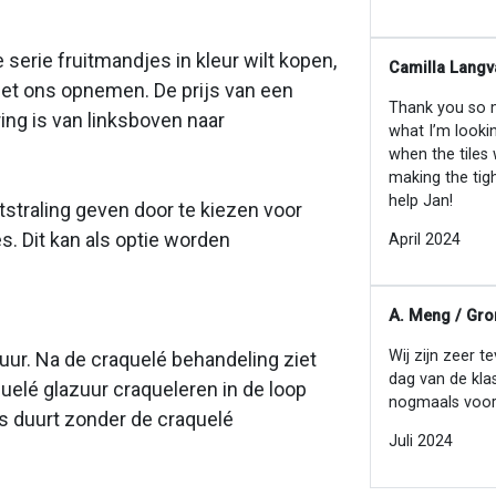
serie fruitmandjes in kleur wilt kopen,
Camilla Langv
met ons opnemen. De prijs van een
Thank you so mu
ing is van linksboven naar
what I’m looki
when the tiles
making the tig
help Jan!
tstraling geven door te kiezen voor
s. Dit kan als optie worden
April 2024
A. Meng / Gro
Wij zijn zeer t
zuur. Na de craquelé behandeling ziet
dag van de kla
quelé glazuur craqueleren in de loop
nogmaals voor
ces duurt zonder de craquelé
Juli 2024