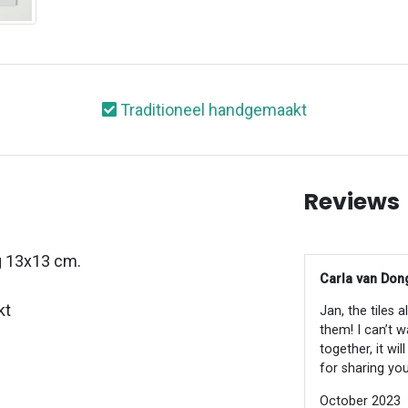
Traditioneel handgemaakt
Reviews
g 13x13 cm.
Carla van Dong
kt
Jan, the tiles 
them! I can’t w
together, it wi
for sharing you
October 2023