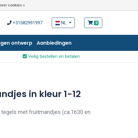
over cookies »
+31582991997
NL
0
igen ontwerp
Aanbiedingen
Veilig bestellen en betalen
ndjes in kleur 1-12
 tegels met fruitmandjes (ca.1630 en
enkele tegels uit deze serie fruitmandjes
gelijk. Neemt u dan telefonisch of per e-