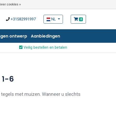
over cookies »
+31582991997
NL
0
igen ontwerp
Aanbiedingen
Veilig bestellen en betalen
 1-6
e tegels met muizen. Wanneer u slechts
ie muizen wilt kopen is dit zeker mogelijk.
f per e-mail contact met ons op.