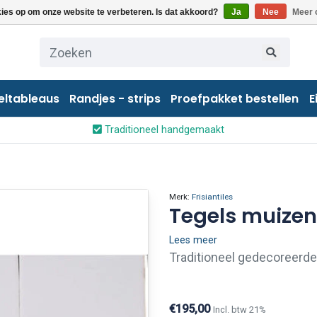
kies op om onze website te verbeteren. Is dat akkoord?
Ja
Nee
Meer 
eltableaus
Randjes - strips
Proefpakket bestellen
E
Traditioneel handgemaakt
Merk:
Frisiantiles
Tegels muizen
Lees meer
Traditioneel gedecoreerd
enkele tegels uit deze ser
Neemt u dan telefonisch o
€195,00
Incl. btw 21%