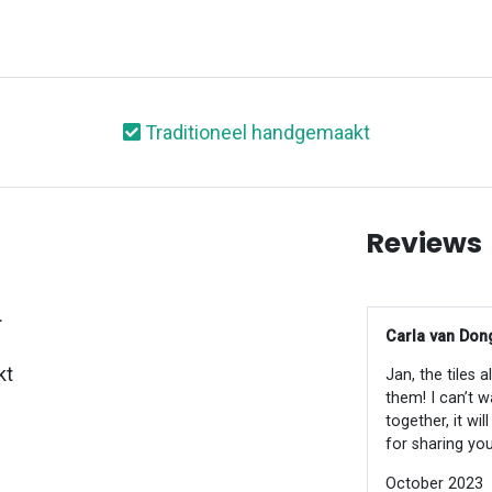
Traditioneel handgemaakt
Reviews
.
Carla van Dong
kt
Jan, the tiles 
them! I can’t w
together, it wi
for sharing you
October 2023