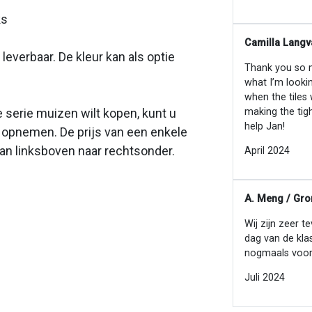
ks
Camilla Langv
leverbaar. De kleur kan als optie
Thank you so mu
what I’m looki
when the tiles
making the tig
 serie muizen wilt kopen, kunt u
help Jan!
s opnemen. De prijs van een enkele
van linksboven naar rechtsonder.
April 2024
A. Meng / Gro
Wij zijn zeer t
dag van de kla
nogmaals voor
Juli 2024