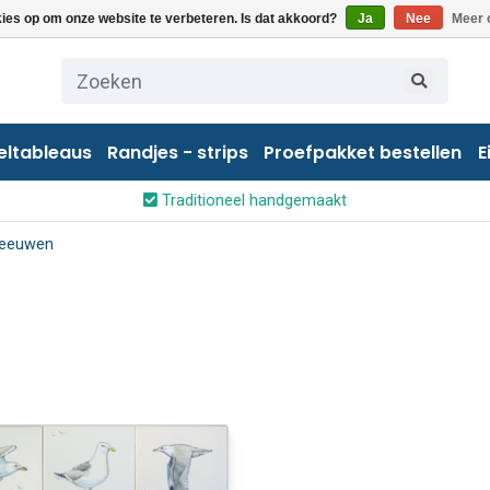
kies op om onze website te verbeteren. Is dat akkoord?
Ja
Nee
Meer 
eltableaus
Randjes - strips
Proefpakket bestellen
E
Traditioneel handgemaakt
eeuwen