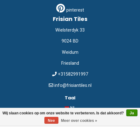
pinterest
Frisian Tiles
Wielsterdyk 33
9024 BD
Weidum
Friesland
+31582991997
info@frisiantiles.nl
Taal
NL
Wij slaan cookies op om onze website te verbeteren. Is dat akkoord?
Ja
Nee
Meer over cookies »
©
Frisian Tiles
2026
Webshop:
emarkable