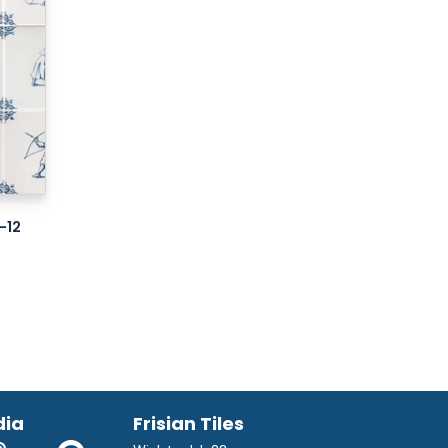
-12
dia
Frisian Tiles