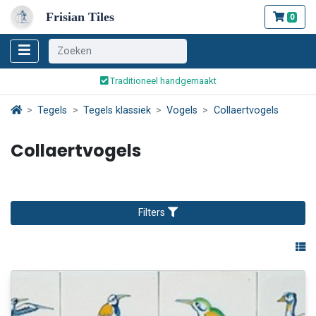
Frisian Tiles
0
Wereldwijde verzending
Traditioneel handgemaakt
Veilig bestellen en betalen
Tegels
Tegels klassiek
Vogels
Collaertvogels
Wereldwijde verzending
Collaertvogels
Filters