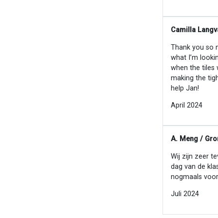
Camilla Langv
Thank you so mu
what I’m looki
when the tiles
making the tig
help Jan!
April 2024
A. Meng / Gro
Wij zijn zeer t
dag van de kla
nogmaals voor
Juli 2024