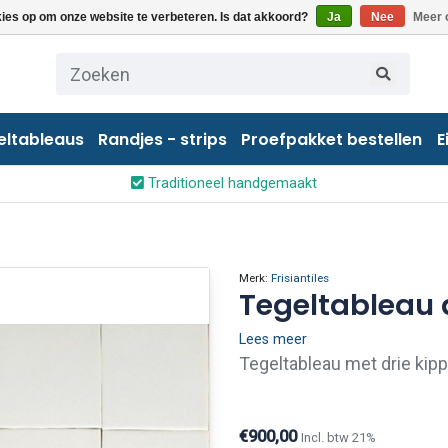
kies op om onze website te verbeteren. Is dat akkoord?
Ja
Nee
Meer 
eltableaus
Randjes - strips
Proefpakket bestellen
E
Traditioneel handgemaakt
Merk:
Frisiantiles
Tegeltableau 
Lees meer
Tegeltableau met drie kipp
€900,00
Incl. btw 21%