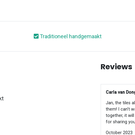
Traditioneel handgemaakt
Reviews
Carla van Dong
kt
Jan, the tiles 
them! I can’t w
together, it wi
for sharing you
October 2023