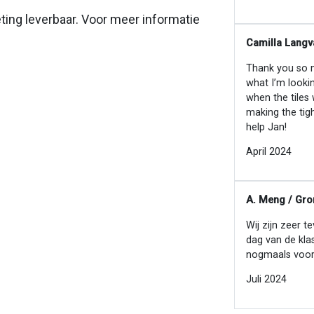
eting leverbaar. Voor meer informatie
Camilla Langv
Thank you so mu
what I’m looki
when the tiles
making the tig
help Jan!
April 2024
A. Meng / Gro
Wij zijn zeer t
dag van de kla
nogmaals voor
Juli 2024