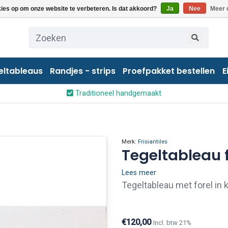
kies op om onze website te verbeteren. Is dat akkoord?
Ja
Nee
Meer 
eltableaus
Randjes - strips
Proefpakket bestellen
E
Traditioneel handgemaakt
Merk:
Frisiantiles
Tegeltableau f
Lees meer
Tegeltableau met forel in k
afmeting leverbaar. Voor m
ons opnemen.
€120,00
Incl. btw 21%