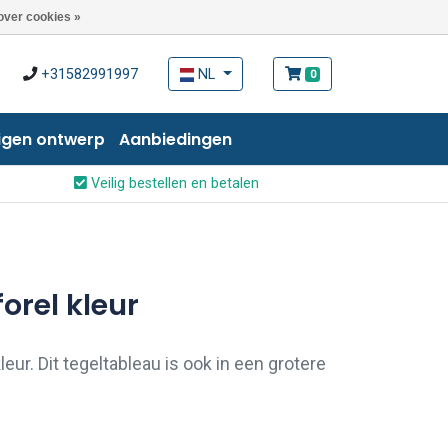
over cookies »
+31582991997
NL
0
igen ontwerp
Aanbiedingen
Veilig bestellen en betalen
orel kleur
leur. Dit tegeltableau is ook in een grotere
eer informatie kunt u altijd contact met