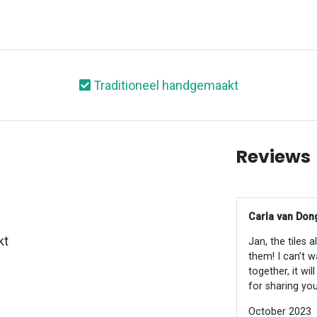
Traditioneel handgemaakt
Reviews
Carla van Dong
kt
Jan, the tiles 
them! I can’t w
together, it wi
for sharing you
October 2023