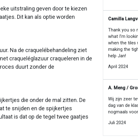
eke uitstraling geven door te kiezen
atjes. Dit kan als optie worden
Camilla Langv
Thank you so mu
what I’m looki
when the tiles
making the tig
zuur. Na de craquelébehandeling ziet
help Jan!
 met craqueléglazuur craqueleren in de
' proces duurt zonder de
April 2024
A. Meng / Gro
Wij zijn zeer t
jkertjes die onder de mal zitten. De
dag van de kla
t te snijden en de spijkertjes
nogmaals voor
ltaat is dat op de tegel twee gaatjes
Juli 2024