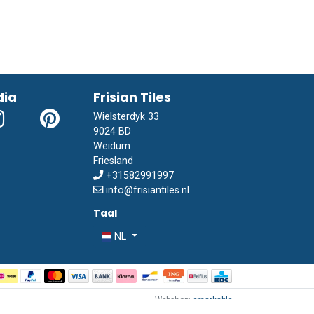
dia
Frisian Tiles
Wielsterdyk 33
9024 BD
Weidum
Friesland
+31582991997
info@frisiantiles.nl
Taal
NL
Webshop:
emarkable