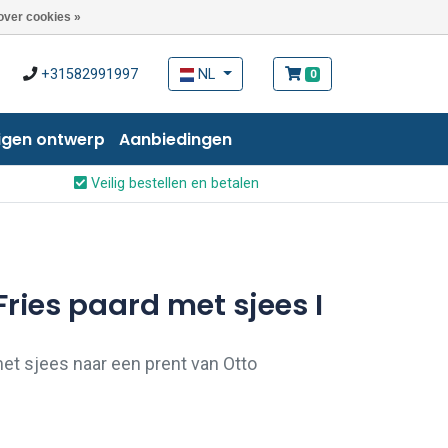
over cookies »
+31582991997
NL
0
igen ontwerp
Aanbiedingen
Veilig bestellen en betalen
ries paard met sjees I
et sjees naar een prent van Otto