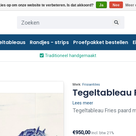
kies op om onze website te verbeteren. Is dat akkoord?
Ja
Nee
Meer 
eltableaus
Randjes - strips
Proefpakket bestellen
E
Traditioneel handgemaakt
Merk:
Frisiantiles
Tegeltableau F
Lees meer
Tegeltableau Fries paard m
Eerelman (ca.1880).
€950,00
Incl. btw 21%