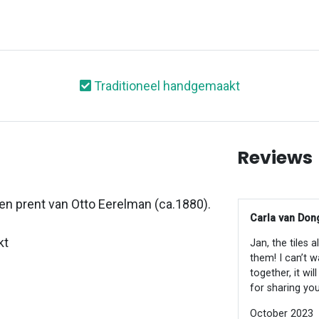
Traditioneel handgemaakt
Reviews
en prent van Otto Eerelman (ca.1880).
Carla van Dong
kt
Jan, the tiles 
them! I can’t w
together, it wi
for sharing you
October 2023