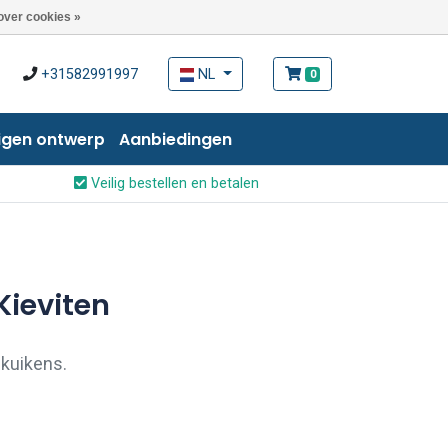
over cookies »
+31582991997
NL
0
igen ontwerp
Aanbiedingen
Veilig bestellen en betalen
Kieviten
 kuikens.