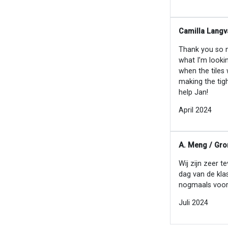
Camilla Langv
Thank you so mu
what I’m looki
when the tiles
making the tig
help Jan!
April 2024
A. Meng / Gro
Wij zijn zeer t
dag van de kla
nogmaals voor
Juli 2024