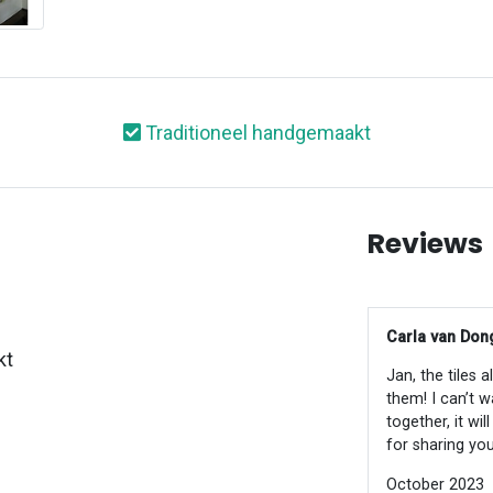
Traditioneel handgemaakt
Reviews
Carla van Dong
kt
Jan, the tiles 
them! I can’t w
together, it wi
for sharing you
October 2023