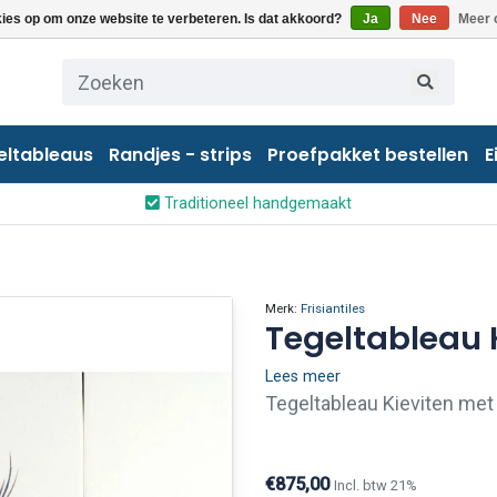
kies op om onze website te verbeteren. Is dat akkoord?
Ja
Nee
Meer 
eltableaus
Randjes - strips
Proefpakket bestellen
E
Traditioneel handgemaakt
Merk:
Frisiantiles
Tegeltableau 
Lees meer
Tegeltableau Kieviten met
€875,00
Incl. btw 21%