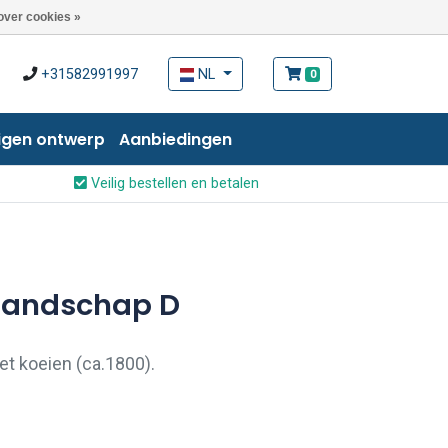
over cookies »
+31582991997
NL
0
igen ontwerp
Aanbiedingen
Veilig bestellen en betalen
 landschap D
t koeien (ca.1800).