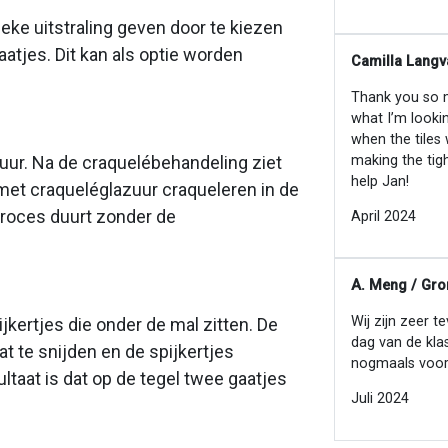
eke uitstraling geven door te kiezen
atjes. Dit kan als optie worden
Camilla Langv
Thank you so mu
what I’m looki
when the tiles
making the tig
zuur. Na de craquelébehandeling ziet
help Jan!
 met craqueléglazuur craqueleren in de
' proces duurt zonder de
April 2024
A. Meng / Gro
Wij zijn zeer t
jkertjes die onder de mal zitten. De
dag van de kla
t te snijden en de spijkertjes
nogmaals voor
ltaat is dat op de tegel twee gaatjes
Juli 2024