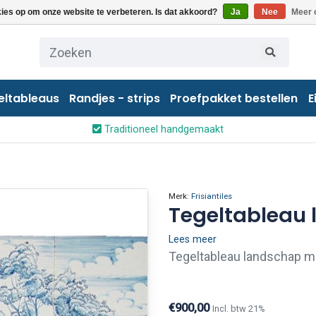
kies op om onze website te verbeteren. Is dat akkoord?
Ja
Nee
Meer 
eltableaus
Randjes - strips
Proefpakket bestellen
E
Traditioneel handgemaakt
Merk:
Frisiantiles
Tegeltableau
Lees meer
Tegeltableau landschap me
€900,00
Incl. btw 21%