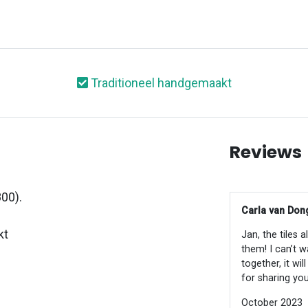
Traditioneel handgemaakt
Reviews
00).
Carla van Dong
kt
Jan, the tiles 
them! I can’t w
together, it wi
for sharing you
October 2023