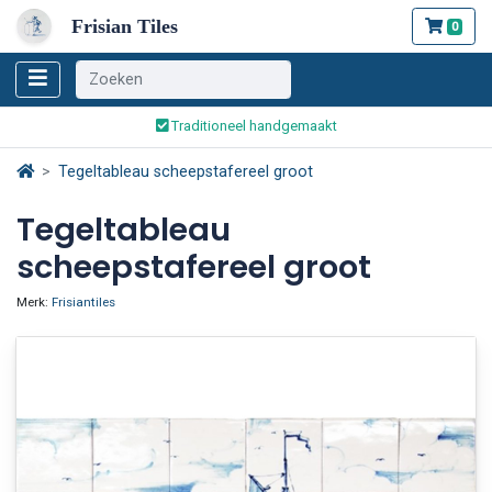
Frisian Tiles
0
Wereldwijde verzending
Traditioneel handgemaakt
Veilig bestellen en betalen
Tegeltableau scheepstafereel groot
Wereldwijde verzending
Tegeltableau
scheepstafereel groot
Merk:
Frisiantiles