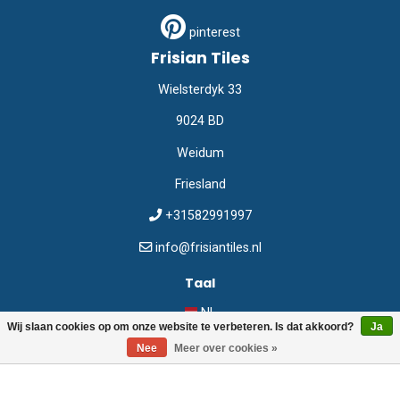
pinterest
Frisian Tiles
Wielsterdyk 33
9024 BD
Weidum
Friesland
+31582991997
info@frisiantiles.nl
Taal
NL
Wij slaan cookies op om onze website te verbeteren. Is dat akkoord?
Ja
Nee
Meer over cookies »
©
Frisian Tiles
2026
Webshop:
emarkable