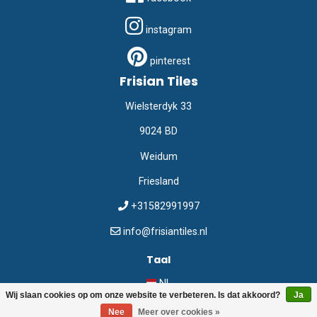
instagram
pinterest
Frisian Tiles
Wielsterdyk 33
9024 BD
Weidum
Friesland
+31582991997
info@frisiantiles.nl
Taal
NL
Wij slaan cookies op om onze website te verbeteren. Is dat akkoord?
Ja
Nee
Meer over cookies »