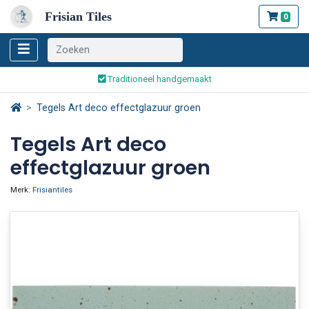
Frisian Tiles
0
Wereldwijde verzending
Traditioneel handgemaakt
Veilig bestellen en betalen
Tegels Art deco effectglazuur groen
Wereldwijde verzending
Tegels Art deco
effectglazuur groen
Merk:
Frisiantiles