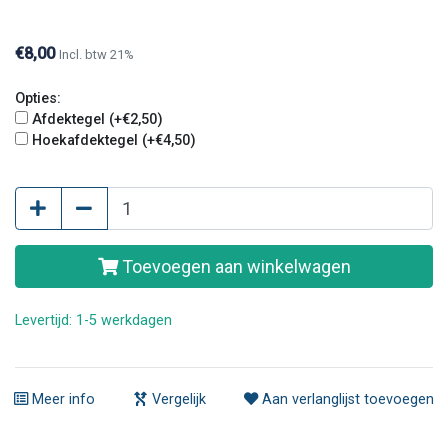
strakker gesneden en hebben geen reliëf op de
bovenkant van de tegel.
€8,00
Incl. btw 21%
Opties:
Afdektegel (+€2,50)
Hoekafdektegel (+€4,50)
Toevoegen aan winkelwagen
Levertijd: 1-5 werkdagen
Meer info
Vergelijk
Aan verlanglijst toevoegen