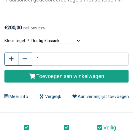
blauw. Wanneer u slechts enkele tegels uit deze
waddenserie wilt kopen is dit zeker mogelijk. Neemt
u dan telefonisch of per e-mail contact met ons op.
€200,00
Incl. btw 21%
Kleur tegel:
*
Toevoegen aan winkelwagen
Meer info
Vergelijk
Aan verlanglijst toevoegen
Veilig