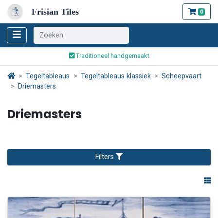
Frisian Tiles
0
Wereldwijde verzending
Traditioneel handgemaakt
Veilig bestellen en betalen
Wereldwijde verzending
Tegeltableaus
Tegeltableaus klassiek
Scheepvaart
Driemasters
Driemasters
Filters