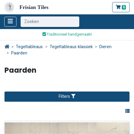
Frisian Tiles
0
Wereldwijde verzending
Traditioneel handgemaakt
Veilig bestellen en betalen
Wereldwijde verzending
Tegeltableaus
Tegeltableaus klassiek
Dieren
Paarden
Paarden
Filters